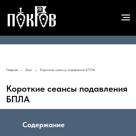
ПН-ПТ с 09-00 до 18-00
Онлайн заявки - 24/7
Написать в Telegram
8 (905) 519-71-01
Главная
→
Блог
→
Короткие сеансы подавления БПЛА
Короткие сеансы подавления
БПЛА
Содержание