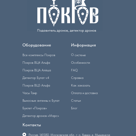
Подавитель дронов, детектор дронов
Оборудование
Информация
О системе
Все комплексы Покров
Покров ВЦ4 Альфа
Особенности
Покров ВЦА Алёша
FAQ
Детектор Булат v.4
Справка
Покров ВЦ5 Альфа
Как заказать
Часы Таир
Оплата и доставка
Выносные антенны к Булат
Статьи
Буклет «Покров»
Блог
Детектор дронов «Марс»
Контакты
Россия, 141580, Московская обл., г. о. Химки, д. Мышецкое