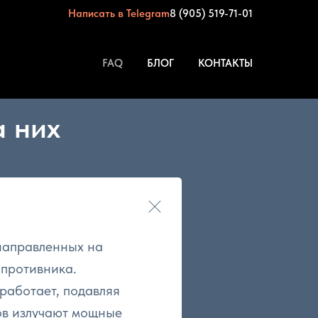
Написать в Telegram
8 (905) 519-71-01
FAQ
БЛОГ
КОНТАКТЫ
а них
 направленных на
 противника.
работает, подавляя
ов излучают мощные