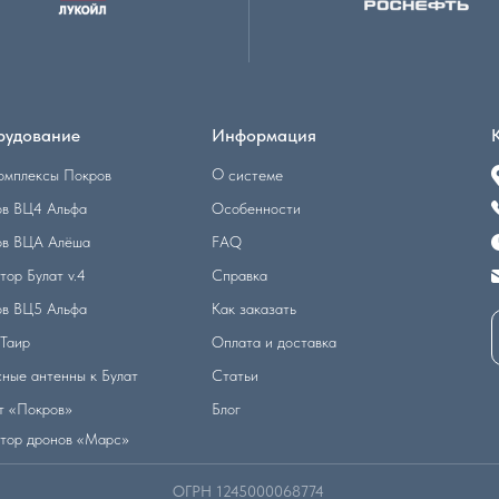
рудование
Информация
О системе
омплексы Покров
ов ВЦ4 Альфа
Особенности
ов ВЦА Алёша
FAQ
тор Булат v.4
Справка
ов ВЦ5 Альфа
Как заказать
Таир
Оплата и доставка
ные антенны к Булат
Статьи
т «Покров»
Блог
тор дронов «Марс»
ОГРН 1245000068774