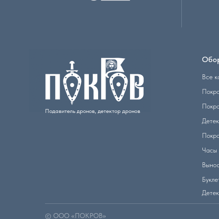
Обо
Все к
Покр
Покр
Подавитель дронов, детектор дронов
Детек
Покр
Часы 
Вынос
Букле
Детек
© ООО «ПОКРОВ»