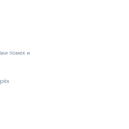
вки помех и
трёх