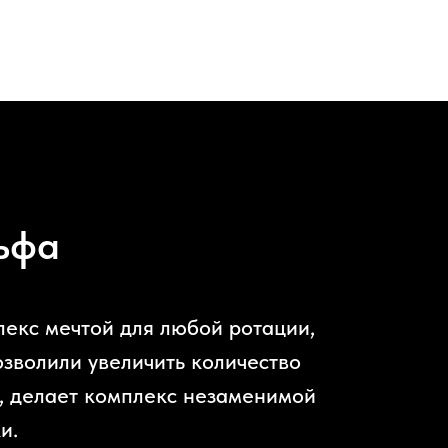
ьфа
екс мечтой для любой ротации,
озволили увеличить количество
ц, делает комплекс незаменимой
и.