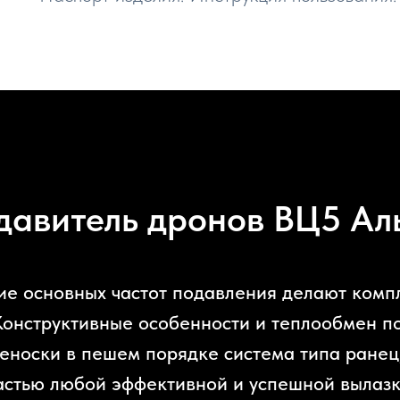
давитель дронов ВЦ5 Ал
ие основных частот подавления делают компл
Конструктивные особенности и теплообмен п
реноски в пешем порядке система типа ране
астью любой эффективной и успешной вылазк