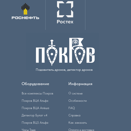
Подавитель дронов, детектор дронов
Оборудование
Информация
О системе
Все комплексы Покров
Покров ВЦ4 Альфа
Особенности
Покров ВЦА Алёша
FAQ
Детектор Булат v.4
Справка
Покров ВЦ5 Альфа
Как заказать
Часы Таир
Оплата и доставка