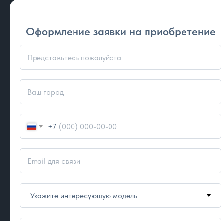
Пыле-влагозащищенные пульты
дистанционного управления с
Оформление заявки на приобретение
кабелями удлинителями,
позволяющими размещать устройства
на значительном расстоянии от
оператора. Кабель выносного пульта
может быть до 35 метров длиной,
обеспечивая хорошую скрытность
оператора.
+7
Безопасность
Станция подавления «Покров» при
штатном использовании, выдает
электромагнитный сигнал мощностью
до 150 Вт и только в течение 3–5 минут.